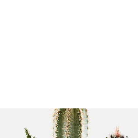
HOME
ABOUT
PV
CL