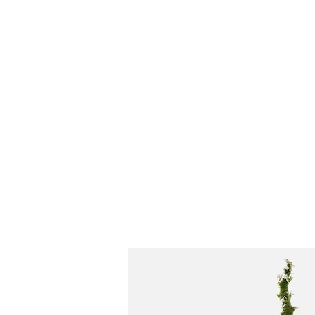
書道家 桜風
Oufu- Japanese Calligrapher​