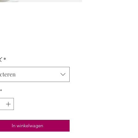
Prijs
ズ
*
cteren
*
In winkelwagen